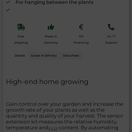
For hanging between the plants
Free
Made in
0%
24 / 7
shipping
Germany
Financing
Support
Details
Scope of delivery
Data sheet
High-end home growing
Gain control over your garden and increase the
growth rate of your plants as well as the
quantity and quality of your harvest. The sensor
extension kit measures the relative humidity,
temperature and
content. By automating
CO2