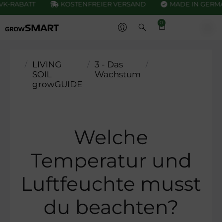
K-RABATT
KOSTENFREIER VERSAND
MADE IN GERM
0
/
LIVING
/
3 - Das
/
Welche
Temperatur
SOIL
Wachstum
und
growGUIDE
Luftfeuchte
musst du
beachten?
Welche
Temperatur und
Luftfeuchte musst
du beachten?