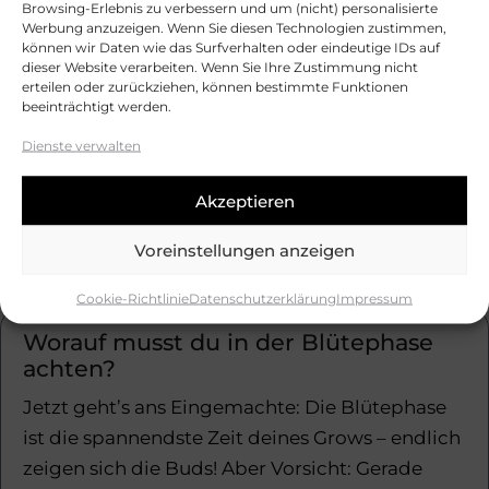
Der große Moment rückt näher – die Blüten
Browsing-Erlebnis zu verbessern und um (nicht) personalisierte
Werbung anzuzeigen. Wenn Sie diesen Technologien zustimmen,
sind fett, die Geduld am Ende. Aber aufgepasst:
können wir Daten wie das Surfverhalten oder eindeutige IDs auf
dieser Website verarbeiten. Wenn Sie Ihre Zustimmung nicht
Zu früh geerntet = verschenktes Potenzial. Zu
erteilen oder zurückziehen, können bestimmte Funktionen
spät geerntet = schwache Qualität.Die Lösung
beeinträchtigt werden.
heißt:
Dienste verwalten
Weiterlesen (5 Minuten)
Akzeptieren
Voreinstellungen anzeigen
Keine Kommentare
2025-09-25
Cookie-Richtlinie
Datenschutzerklärung
Impressum
Worauf musst du in der Blütephase
achten?
Jetzt geht’s ans Eingemachte: Die Blütephase
ist die spannendste Zeit deines Grows – endlich
zeigen sich die Buds! Aber Vorsicht: Gerade