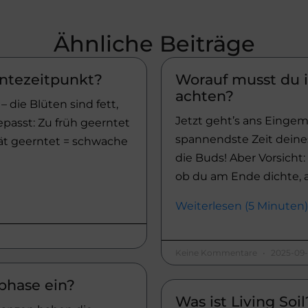
Ähnliche Beiträge
rntezeitpunkt?
Worauf musst du 
achten?
die Blüten sind fett,
Jetzt geht’s ans Eingem
passt: Zu früh geerntet
spannendste Zeit deines
pät geerntet = schwache
die Buds! Aber Vorsicht:
ob du am Ende dichte, 
Weiterlesen (5 Minuten)
Keine Kommentare
2025-09-
ephase ein?
Was ist Living Soil