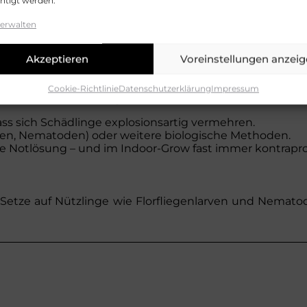
chtigt werden.
verwalten
 bleibt oder ob wirklich ein Befall entsteht.
erirrt haben – ein richtiger Befall zeigt sich durch wied
Akzeptieren
Voreinstellungen anzei
Cookie-Richtlinie
Datenschutzerklärung
Impressum
allen sind:
sofort reagieren!
ss sich Schädlinge explosionsartig vermehren.
egen, Nematoden) oder weitere biologische Methoden.
zte Notlösung – und im Indoor-Grow fast immer kontrapro
n. Setze auf Nützlinge wie Florfliegenlarven und Nemat