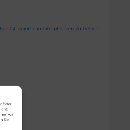
aeltst-deine-cannabispflanzen-zu-befallen-
nd/oder
icht)
nnen wir
n Sie