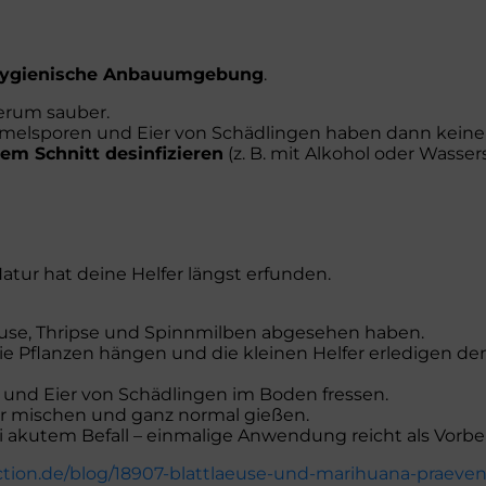
ygienische Anbauumgebung
.
rum sauber.
melsporen und Eier von Schädlingen haben dann keine
dem Schnitt desinfizieren
(z. B. mit Alkohol oder Wassers
Natur hat deine Helfer längst erfunden.
tläuse, Thripse und Spinnmilben abgesehen haben.
ie Pflanzen hängen und die kleinen Helfer erledigen den
und Eier von Schädlingen im Boden fressen.
r mischen und ganz normal gießen.
 akutem Befall – einmalige Anwendung reicht als Vorb
tion.de/blog/18907-blattlaeuse-und-marihuana-praeven