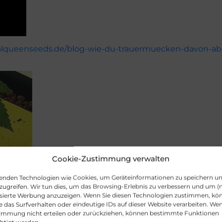
alqueenseeds.de/blog-wie-du-trauermuecken-davon-abh
Cookie-Zustimmung verwalten
enden Technologien wie Cookies, um Geräteinformationen zu speichern u
zugreifen. Wir tun dies, um das Browsing-Erlebnis zu verbessern und um (n
isierte Werbung anzuzeigen. Wenn Sie diesen Technologien zustimmen, kö
 das Surfverhalten oder eindeutige IDs auf dieser Website verarbeiten. Wen
timmung nicht erteilen oder zurückziehen, können bestimmte Funktionen
anik.