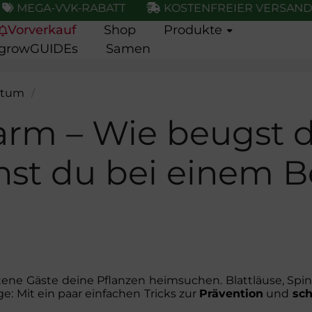
GA-VVK-RABATT
KOSTENFREIER VERSAND
Vorverkauf
Shop
Produkte
growGUIDEs
Samen
stum
/
Schädlings Alarm – Wie beugst du vor und was mach
arm – Wie beugst 
st du bei einem Be
etene Gäste deine Pflanzen heimsuchen. Blattläuse, S
e: Mit ein paar einfachen Tricks zur
Prävention
und
sc