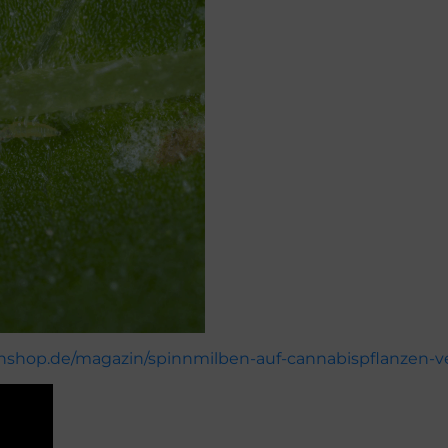
nshop.de/magazin/spinnmilben-auf-cannabispflanzen-v