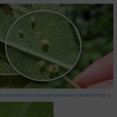
er/krankheiten-schaedlinge/insektenbefall/thripse
: )