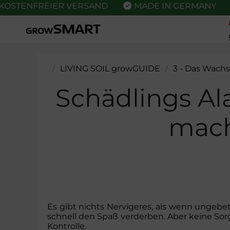
ENFREIER VERSAND
MADE IN GERMANY
ME
/
LIVING SOIL growGUIDE
/
3 - Das Wach
Schädlings Al
mach
Es gibt nichts Nervigeres, als wenn ungeb
schnell den Spaß verderben. Aber keine Sorg
Kontrolle.