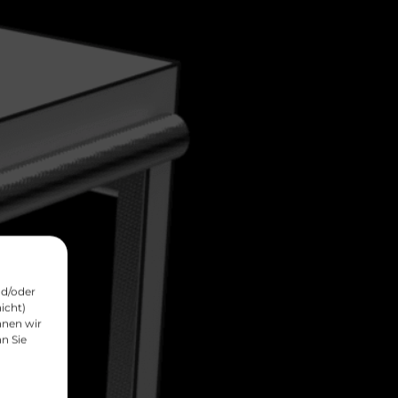
nd/oder
icht)
nnen wir
n Sie