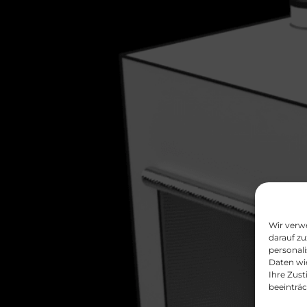
Wir verw
darauf zu
personal
Daten wie
Ihre Zus
beeinträ