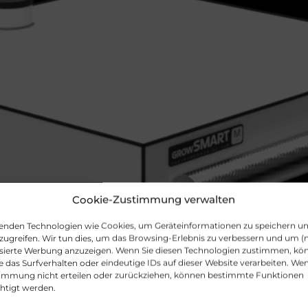
Cookie-Zustimmung verwalten
enden Technologien wie Cookies, um Geräteinformationen zu speichern u
zugreifen. Wir tun dies, um das Browsing-Erlebnis zu verbessern und um (n
isierte Werbung anzuzeigen. Wenn Sie diesen Technologien zustimmen, kö
 das Surfverhalten oder eindeutige IDs auf dieser Website verarbeiten. Wen
timmung nicht erteilen oder zurückziehen, können bestimmte Funktionen
chtigt werden.