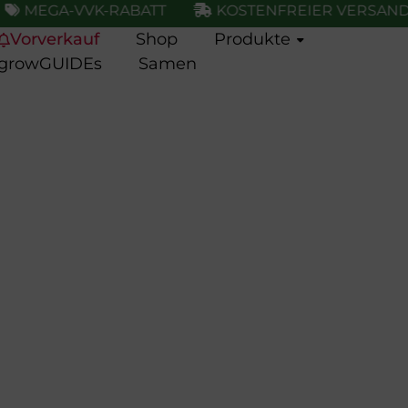
MEGA-VVK-RABATT
KOSTENFREIER VERSAND
Vorverkauf
Shop
Produkte
growGUIDEs
Samen